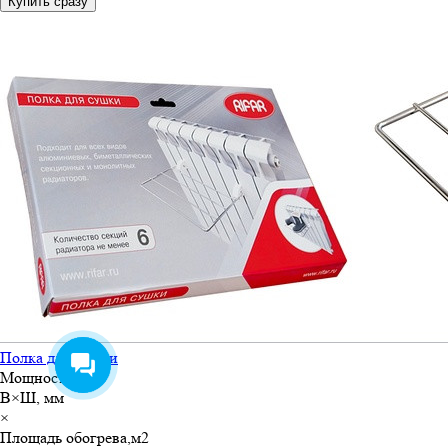
Купить сразу
Полка для сушки
Мощность, Вт
В×Ш, мм
×
Площадь обогрева,м
2