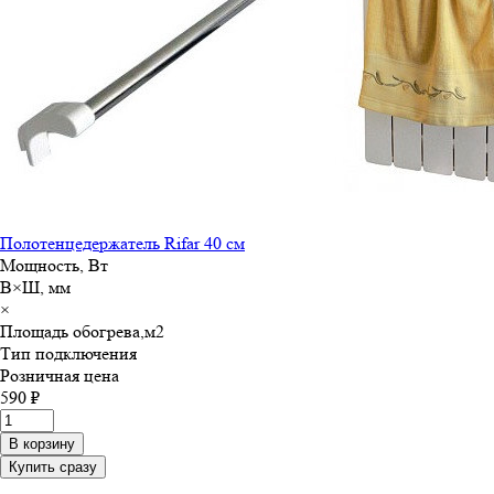
Полотенцедержатель Rifar 40 см
Мощность, Вт
В×Ш, мм
×
Площадь обогрева,м
2
Тип подключения
Розничная цена
590 ₽
В корзину
Купить сразу