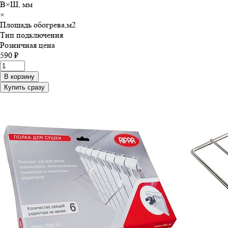
В×Ш, мм
×
Площадь обогрева,м
2
Тип подключения
Розничная цена
590 ₽
В корзину
Купить сразу