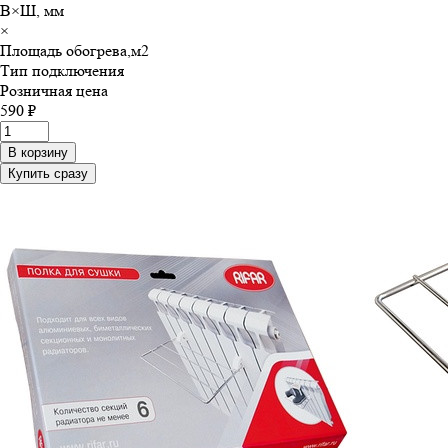
В×Ш, мм
×
Площадь обогрева,м
2
Тип подключения
Розничная цена
590 ₽
В корзину
Купить сразу