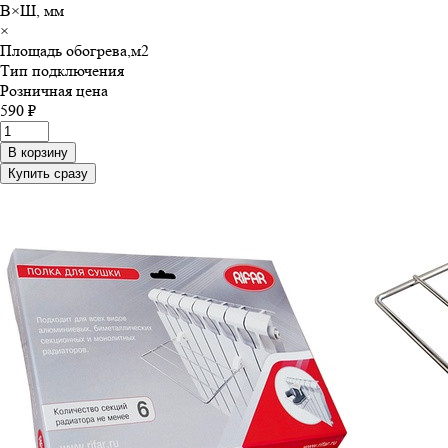
В×Ш, мм
×
Площадь обогрева,м
2
Тип подключения
Розничная цена
590 ₽
В корзину
Купить сразу