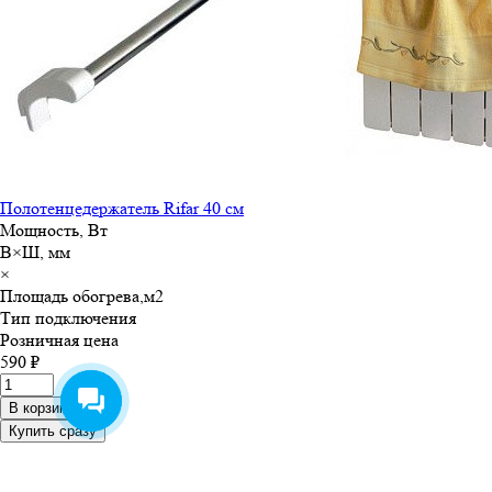
Полотенцедержатель Rifar 40 см
Мощность, Вт
В×Ш, мм
×
Площадь обогрева,м
2
Тип подключения
Розничная цена
590 ₽
В корзину
Купить сразу